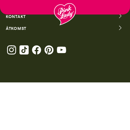
Fortsätt
till
KONTAKT
innehåll
ÅTKOMST