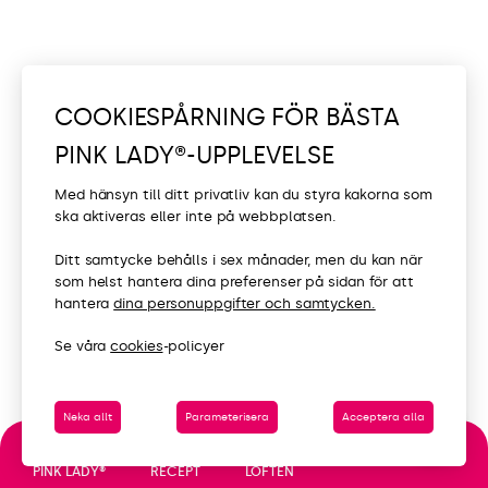
COOKIESPÅRNING FÖR BÄSTA
PINK LADY®-UPPLEVELSE
Med hänsyn till ditt privatliv kan du styra kakorna som
ska aktiveras eller inte på webbplatsen.
Ditt samtycke behålls i sex månader, men du kan när
som helst hantera dina preferenser på sidan för att
hantera
dina personuppgifter och samtycken.
Se våra
cookies
-policyer
Neka allt
Parameterisera
Acceptera alla
LÖFTEN
PINK LADY®
RECEPT