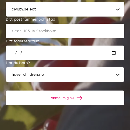
civility.select
Ditt postnummer och stad
Ditt födelsedatum
Har du barn?
have_children.no
Anmäl mig nu