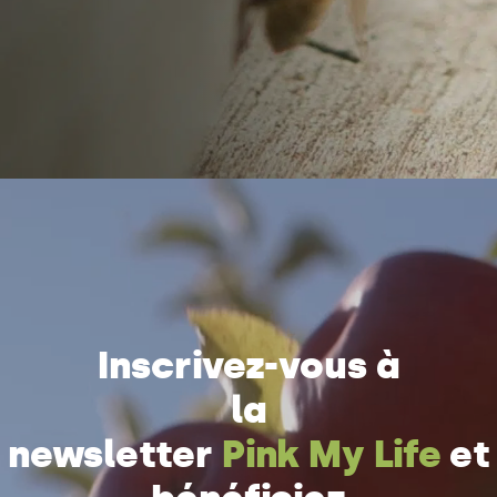
Inscrivez-vous à
la
newsletter
Pink My Life
et