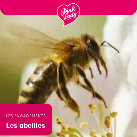
Fortsätt
till
innehåll
LES ENGAGEMENTS
Les abeilles