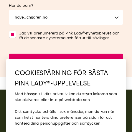
Har du barn?
have_children.no
Jag vill prenumerera på Pink Lady®-nyhetsbrevet och
få de senaste nyheterna och förtur till tävlingar.
Anmäl mig nu
COOKIESPÅRNING FÖR BÄSTA
PINK LADY®-UPPLEVELSE
Med hänsyn till ditt privatliv kan du styra kakorna som
ska aktiveras eller inte på webbplatsen.
KONTAKT
Ditt samtycke behålls i sex månader, men du kan när
som helst hantera dina preferenser på sidan för att
ÅTKOMST
hantera
dina personuppgifter och samtycken.