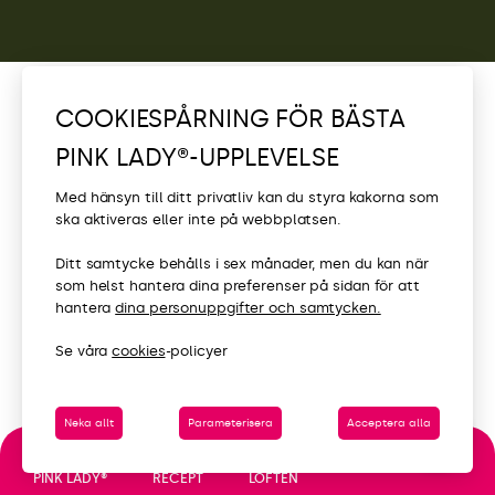
COOKIESPÅRNING FÖR BÄSTA
PINK LADY®-UPPLEVELSE
Med hänsyn till ditt privatliv kan du styra kakorna som
ska aktiveras eller inte på webbplatsen.
Ditt samtycke behålls i sex månader, men du kan när
som helst hantera dina preferenser på sidan för att
hantera
dina personuppgifter och samtycken.
Se våra
cookies
-policyer
Neka allt
Parameterisera
Acceptera alla
LÖFTEN
PINK LADY®
RECEPT