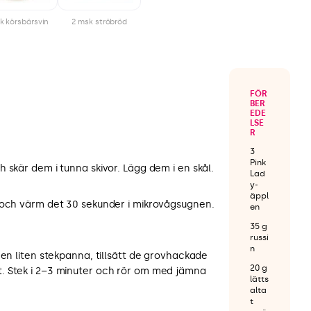
k körsbärsvin
2 msk ströbröd
FÖR
BER
EDE
LSE
R
3
Pink
 skär dem i tunna skivor. Lägg dem i en skål.
Lad
y-
äppl
 och värm det 30 sekunder i mikrovågsugnen.
en
35 g
russi
n
 en liten stekpanna, tillsätt de grovhackade
20 g
. Stek i 2–3 minuter och rör om med jämna
lätts
alta
t