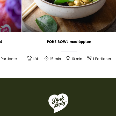
al
POKE BOWL med äpplen
 Portioner
Lätt
15 min
10 min
1 Portioner