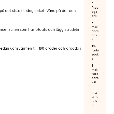
4
filod
på det sista filodegsarket. Vänd på det och
egs
ark
3
msk
nder rullen som har bildats och lägg strudeln
flors
ock
er
10 g
sedan ugnsvärmen till 180 grader och grädda i
farin
sock
er
1
msk
körs
bärs
vin
2
msk
strö
brö
d