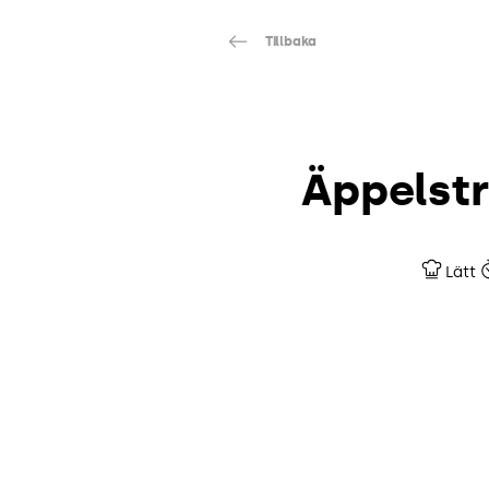
Tillbaka
Äppelst
Lätt