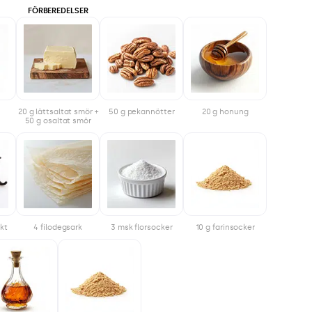
FÖRBEREDELSER
20 g lättsaltat smör +
50 g pekannötter
20 g honung
50 g osaltat smör
akt
4 filodegsark
3 msk florsocker
10 g farinsocker