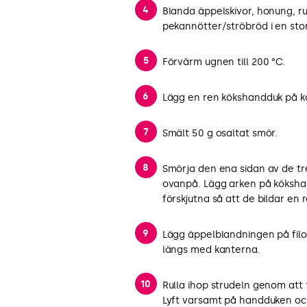
Blanda äppelskivor, honung, r
pekannötter/ströbröd i en stor
Förvärm ugnen till 200 °C.
Lägg en ren kökshandduk på k
Smält 50 g osaltat smör.
Smörja den ena sidan av de tr
ovanpå. Lägg arken på köksha
förskjutna så att de bildar en 
Lägg äppelblandningen på fil
längs med kanterna.
Rulla ihop strudeln genom att 
Lyft varsamt på handduken och r