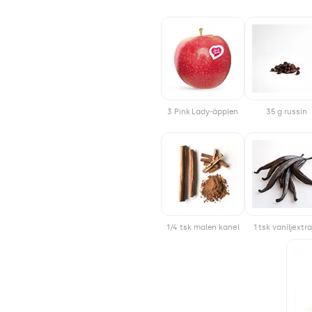
3 Pink Lady-äpplen
35 g russin
1/4 tsk malen kanel
1 tsk vaniljextr