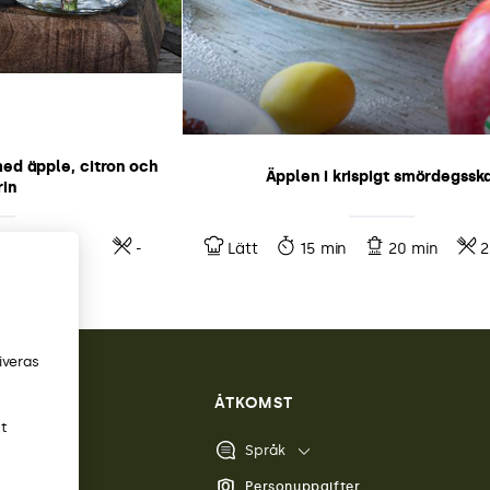
ed äpple, citron och
Äpplen i krispigt smördegssk
in
-
-
Lätt
15 min
20 min
2
iveras
ÅTKOMST
st
Språk
 och svar
Personuppgifter