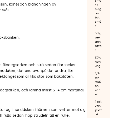
smö
ussin, kanel och blandningen av
r +
50 g
 skål.
osal
tat
smö
r
50 g
öksbänken.
pek
ann
ötte
r
20 g
hon
e filodegsarken och strö sedan florsocker
ung
ndduken, det ena ovanpå det andra, lite
1/4
rektangel som är lika stor som bakplåten.
tsk
mal
en
odegsarken, och lämna minst 3–4 cm marginal
kan
el
1 tsk
vanil
ta tag i handduken i hörnen som vetter mot dig.
jextr
akt
ulla sedan ihop strudeln till en rulle.