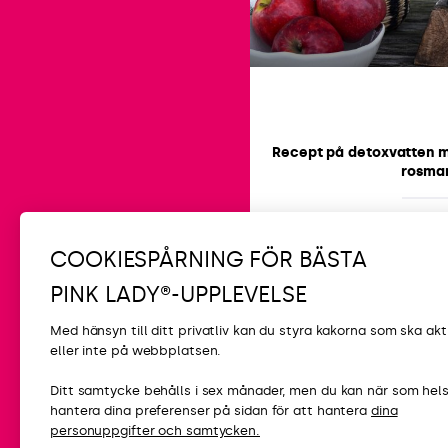
Recept på detoxvatten m
rosmar
-
2h
COOKIESPÅRNING FÖR BÄSTA
PINK LADY®-UPPLEVELSE
Med hänsyn till ditt privatliv kan du styra kakorna som ska akt
eller inte på webbplatsen.
KONTAKT
Ditt samtycke behålls i sex månader, men du kan när som hel
hantera dina preferenser på sidan för att hantera
dina
Vanliga frågor
personuppgifter och samtycken.
Kontakta oss