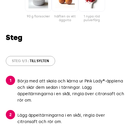
90 g florsocker
hälften av ett
1 nypa röd
äggvita
pulverfärg
Steg
STEG 1/3
: TILL SYLTEN
Börja med att skala och kärna ur Pink Lady®-äpplena
och skär dem sedan i tärningar. Lägg
äppeltärningarna i en skål, ringla över citronsaft och
rör om.
Lägg äppeltärningarna i en skål, ringla över
citronsaft och rör om.