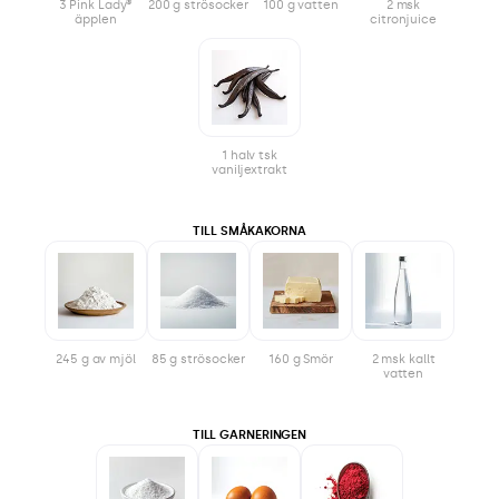
3 Pink Lady®
200 g strösocker
100 g vatten
2 msk
äpplen
citronjuice
1 halv tsk
vaniljextrakt
TILL SMÅKAKORNA
245 g av mjöl
85 g strösocker
160 g Smör
2 msk kallt
vatten
TILL GARNERINGEN