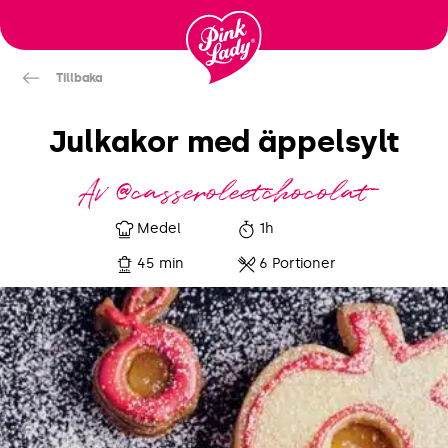
Fortsätt
till
innehåll
Tillbaka
Julkakor med äppelsylt
Av @casseroleetchocolat
Medel
1h
45 min
6 Portioner